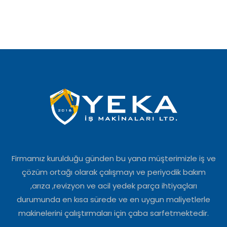
Firmamız kurulduğu günden bu yana müşterimizle iş ve
çözüm ortağı olarak çalışmayı ve periyodik bakım
,arıza ,revizyon ve acil yedek parça ihtiyaçları
durumunda en kısa sürede ve en uygun maliyetlerle
makinelerini çalıştırmaları için çaba sarfetmektedir.