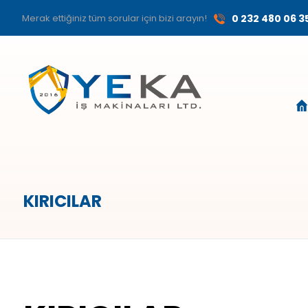
Merak ettiğiniz tüm sorular için bizi arayın!
0 232 480 06 3
KIRICILAR