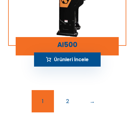
AI500
Ürünleri İncele
1
2
→