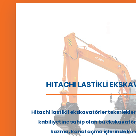
HITACHI LASTİKLİ EKSK
Hitachi lastikli ekskavatörler tekerlekl
kabiliyetine sahip olan bu ekskavatör
kazma, kanal açma işlerinde kola