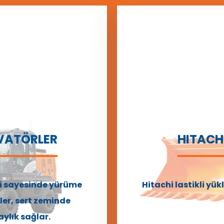
AVATÖRLER
HITACHI
eri sayesinde yürüme
Hitachi lastikli yü
ler, sert zeminde
ylık sağlar.