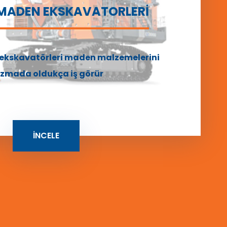
 MADEN EKSKAVATORLERİ
ekskavatörleri maden malzemelerini
zmada oldukça iş görür
İNCELE