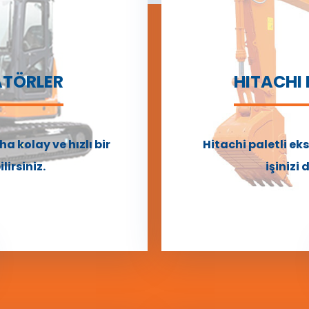
ATÖRLER
HITACHI
ha kolay ve hızlı bir
Hitachi paletli ek
lirsiniz.
işinizi