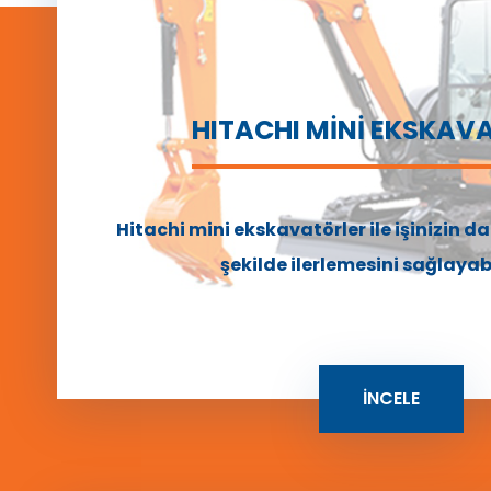
HITACHI MİNİ EKSKAV
Hitachi mini ekskavatörler ile işinizin da
şekilde ilerlemesini sağlayabi
İNCELE