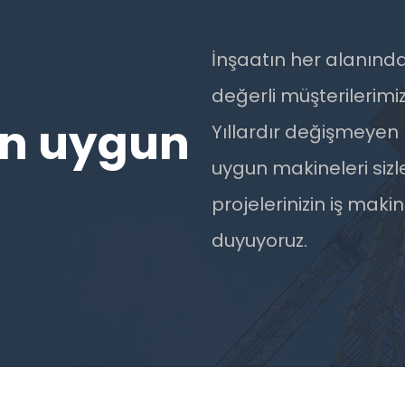
İnşaatın her alanında g
değerli müşterilerimi
çin uygun
Yıllardır değişmeyen k
uygun makineleri sizl
projelerinizin iş maki
duyuyoruz.