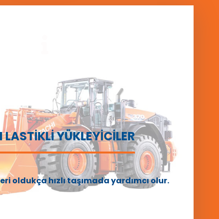
 LASTİKLİ YÜKLEYİCİLER
kleri oldukça hızlı taşımada yardımcı olur.