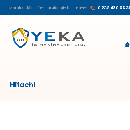
Merak ettiğiniz tüm sorular için bizi arayın!
0 232 480 06 3
Hitachi