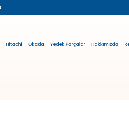
5
Hitachi
Okada
Yedek Parçalar
Hakkımızda
R