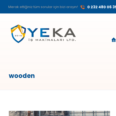
Merak ettiğiniz tüm sorular için bizi arayın!
0 232 480 06 3
wooden