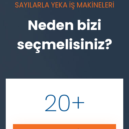
SAYILARLA YEKA İŞ MAKİNELERİ
Neden bizi
seçmelisiniz?
20
+