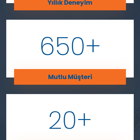
Yıllık Deneyim
650
+
Mutlu Müşteri
20
+