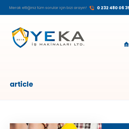
Merak ettiğiniz tüm sorular için bizi arayın!
0 232 480 06 3
article