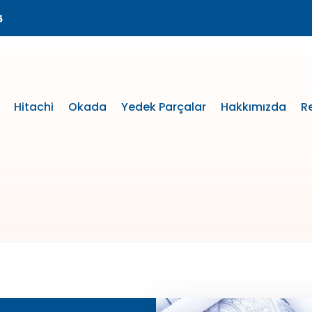
5
Hitachi
Okada
Yedek Parçalar
Hakkımızda
R