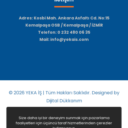
Adres: Kosbi Mah. Ankara Asfaltı Cd. No:15
Kemalpaşa OSB / Kemalpaşa / İZMİR
Telefon: 0 232 480 06 35
Mail: info@yekais.com
© 2026
YEKA İŞ | Tüm Hakları Saklıdır. Designed by
Dijital Dükkanım
Size daha iyi bir deneyim sunmak için pazarlama
faaliyetleri için üçüncü taraf hizmetlerinden çerezler
Anasayfa
Gizlilik Politikası