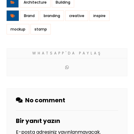
Architecture
Building
Brand
branding
creative
inspire
mockup
stamp
No comment
Bir yanıt yazın
E-posta adresiniz yayınlanmayacak.