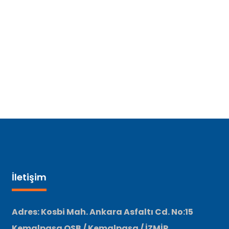
İletişim
Adres: Kosbi Mah. Ankara Asfaltı Cd. No:15
Kemalpaşa OSB / Kemalpaşa / İZMİR