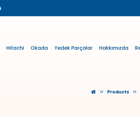
5
Hitachi
Okada
Yedek Parçalar
Hakkımızda
R
Products