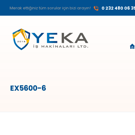
Merak ettiğiniz tüm sorular için bizi arayın!
0 232 480 06 3
EX5600-6