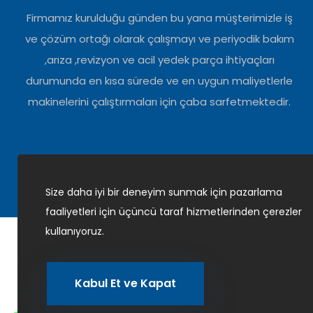
Firmamız kurulduğu günden bu yana müşterimizle iş
ve çözüm ortağı olarak çalışmayı ve periyodik bakım
,arıza ,revizyon ve acil yedek parça ihtiyaçları
durumunda en kısa sürede ve en uygun maliyetlerle
makinelerini çalıştırmaları için çaba sarfetmektedir.
Size daha iyi bir deneyim sunmak için pazarlama
faaliyetleri için üçüncü taraf hizmetlerinden çerezler
kullanıyoruz.
© 2026
YEKA İŞ | Tüm Hakları Saklıdır. Designed by Di
Kabul Et ve Kapat