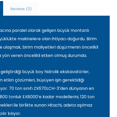
Reviews (0)
cına paralel olarak gelişen büyük montanlı
üklükte makinelere olan ihtiyacı doğurdu. Birim
 ulaşmak, birim maliyetleri düşürmenin öncelikli
 yön veren öncelikli etken olmuş durumda.
geliştirdiği büyük boy hidrolik ekskavatörler,
 etkin çözümleri, büyüyen işin gerektidiği
nuyor. 70 ton sınıfı ZX670LCH-3’den dünyanın en
 800 tonluk EX8000’e kadar modellerini, 120 ton
nekleri ile birlikte sunan Hitachi, adeta aşılmaz
lır kılıyor.